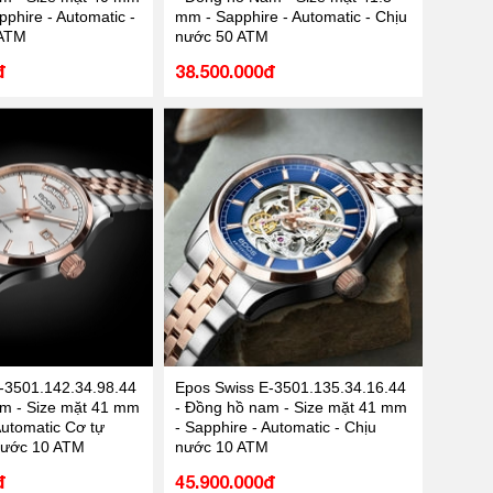
phire - Automatic -
mm - Sapphire - Automatic - Chịu
 ATM
nước 50 ATM
đ
38.500.000đ
-3501.142.34.98.44
Epos Swiss E-3501.135.34.16.44
m - Size mặt 41 mm
- Đồng hồ nam - Size mặt 41 mm
Automatic Cơ tự
- Sapphire - Automatic - Chịu
nước 10 ATM
nước 10 ATM
đ
45.900.000đ