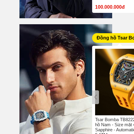
10.380.000đ
100.000.000đ
Đồng hồ Tsar 
bo C4 -
Tsar Bomba TB8204Q-05 - Đồng
Tsar Bomba TB8222
42 mm -
hồ nam - Size mặt 42 mm -
hồ Nam - Size mặt
hịu nước
Sapphire - Quartz/Pin - Chịu
Sapphire - Automati