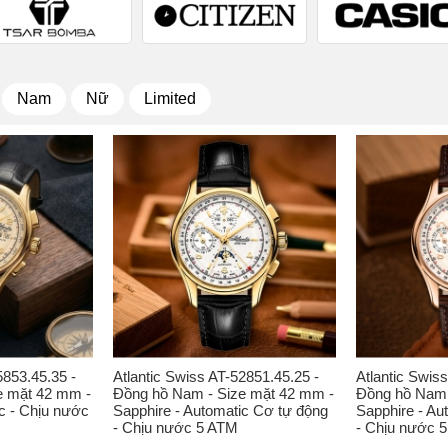
Nam
Nữ
Limited
5853.45.35 -
Atlantic Swiss AT-52851.45.25 -
Atlantic Swis
e mặt 42 mm -
Đồng hồ Nam - Size mặt 42 mm -
Đồng hồ Nam 
c - Chịu nước
Sapphire - Automatic Cơ tự động
Sapphire - Au
- Chịu nước 5 ATM
- Chịu nước 