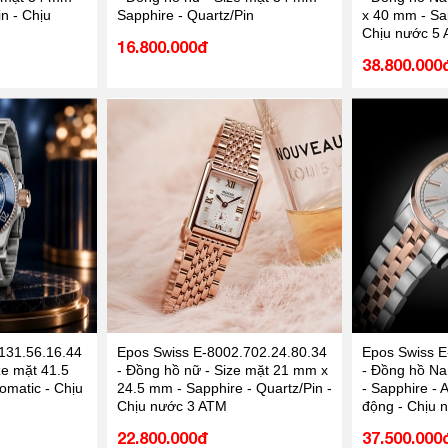
n - Chịu
Sapphire - Quartz/Pin
x 40 mm - Sap
Chịu nước 5
16.800.000đ
38.800.000
131.56.16.44
Epos Swiss E-8002.702.24.80.34
Epos Swiss E
ze mặt 41.5
- Đồng hồ nữ - Size mặt 21 mm x
- Đồng hồ Na
omatic - Chịu
24.5 mm - Sapphire - Quartz/Pin -
- Sapphire - 
Chịu nước 3 ATM
động - Chịu 
22.800.000đ
37.500.000