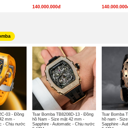
140.000.000đ
140.000.000
Bomba
C-03 - Đồng
Tsar Bomba TB8208D-13 - Đồng
Tsar Bomba T
 42 mm -
hồ Nam - Size mặt 42 mm -
hồ nam - Siz
c - Chịu nước
Sapphire - Automatic - Chịu nước
Sapphire - Au