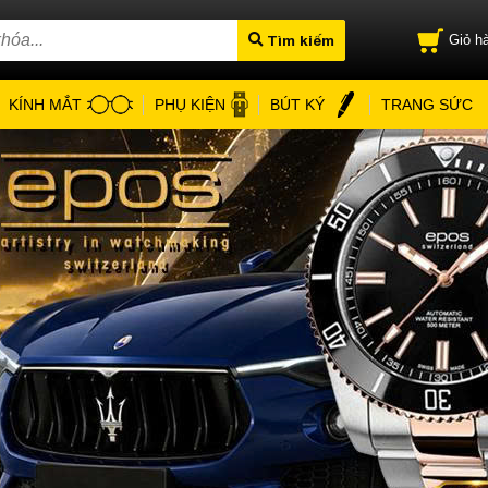
Tìm kiếm
Giỏ hà
KÍNH MẮT
PHỤ KIỆN
BÚT KÝ
TRANG SỨC