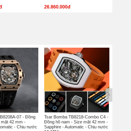
đ
26.860.000đ
11.180
B8208A-07 - Đồng
Tsar Bomba TB8218-Combo C4 -
Tsar Bo
e mặt 42 mm -
Đồng hồ nam - Size mặt 42 mm -
hồ nam 
tomatic - Chịu nước
Sapphire - Automatic - Chịu nước
Sapphire