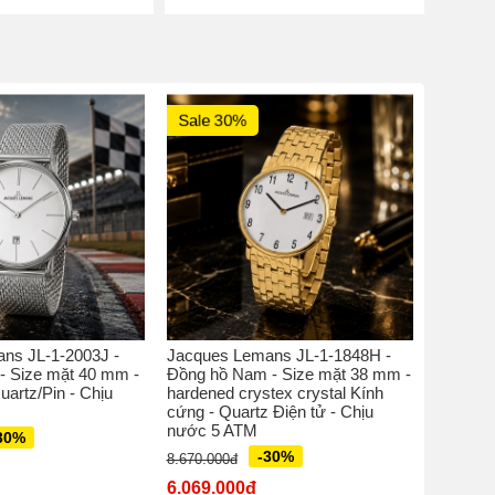
Sale 30%
Sale 
ns JL-1-2003J -
Jacques Lemans JL-1-1848H -
Jacques
- Size mặt 40 mm -
Đồng hồ Nam - Size mặt 38 mm -
Đồng hồ
uartz/Pin - Chịu
hardened crystex crystal Kính
perspex 
cứng - Quartz Điện tử - Chịu
Quatz M
nước 5 ATM
30%
5.770.00
-30%
8.670.000đ
4.039.
6.069.000đ