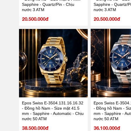
Sapphire - Quartz/Pin - Chịu
Sapphire - Quartz/Pi
nước 3 ATM
nước 3 ATM
20.500.000đ
20.500.000đ
Epos Swiss E-3504.131.16.16.32
Epos Swiss E-3504.
- Đồng hồ Nam - Size mặt 41.5
- Đồng hồ Nam - Si
mm - Sapphire - Automatic - Chịu
mm - Sapphire - Aut
nước 50 ATM
nước 50 ATM
38.500.000đ
36.100.000đ