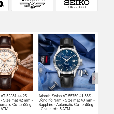
s AT-52851.44.25 -
Atlantic Swiss AT-55750.41.55S -
Atlantic
- Size mặt 42 mm -
Đồng hồ Nam - Size mặt 40 mm -
Đồng hồ
tomatic Cơ tự động
Sapphire - Automatic Cơ tự động
Kính sap
5 ATM
- Chịu nước 5 ATM
nước 5