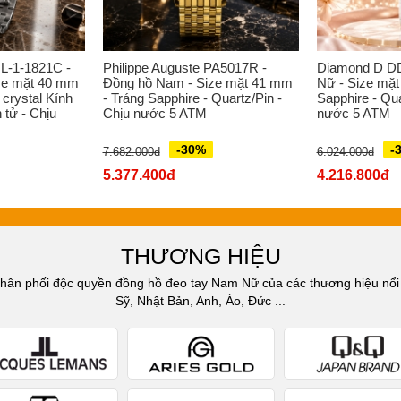
L-1-1821C -
Philippe Auguste PA5017R -
Diamond D D
ze mặt 40 mm
Đồng hồ Nam - Size mặt 41 mm
Nữ - Size mặt
 crystal Kính
- Tráng Sapphire - Quartz/Pin -
Sapphire - Qua
 tử - Chịu
Chịu nước 5 ATM
nước 5 ATM
-30%
-
7.682.000đ
6.024.000đ
5.377.400đ
4.216.800đ
THƯƠNG HIỆU
n phối độc quyền đồng hồ đeo tay Nam Nữ của các thương hiệu nổi t
Sỹ, Nhật Bản, Anh, Áo, Đức ...