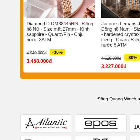
s ST-
Diamond D DM38445RG - Đồng
Jacques Lemans J
/Pin -
hồ Nữ - Size mặt 27mm - Kính
Đồng hồ Nam - Si
 nước
sapphire - Quartz/Pin - Chịu
- hardened crystex
nước 3ATM
cứng - Quartz Điện
nước 5 ATM
-30%
4.940.000đ
-30%
4.610.000đ
3.458.000đ
3.227.000đ
Đăng Quang Watch phâ