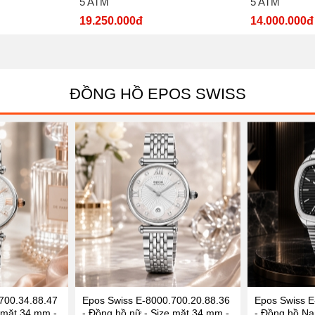
5 ATM
5 ATM
19.250.000đ
14.000.000đ
ĐỒNG HỒ EPOS SWISS
700.34.88.47
Epos Swiss E-8000.700.20.88.36
Epos Swiss E
 mặt 34 mm -
- Đồng hồ nữ - Size mặt 34 mm -
- Đồng hồ Na