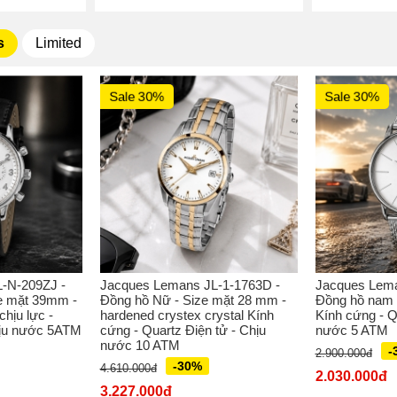
s
Limited
Sale 30%
Sale 30%
-N-209ZJ -
Jacques Lemans JL-1-1763D -
Jacques Lema
e mặt 39mm -
Đồng hồ Nữ - Size mặt 28 mm -
Đồng hồ nam 
hịu lực -
hardened crystex crystal Kính
Kính cứng - Q
hịu nước 5ATM
cứng - Quartz Điện tử - Chịu
nước 5 ATM
nước 10 ATM
-
2.900.000đ
-30%
4.610.000đ
2.030.000đ
3.227.000đ