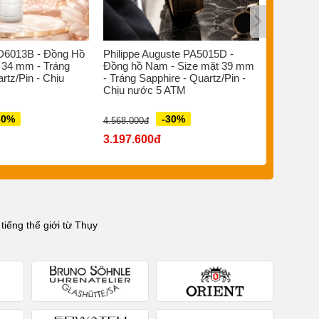
D6013B - Đồng Hồ
Philippe Auguste PA5015D -
Bruno So
 34 mm - Tráng
Đồng hồ Nam - Size mặt 39 mm
Đồng hồ 
rtz/Pin - Chịu
- Tráng Sapphire - Quartz/Pin -
- Sapphir
Chịu nước 5 ATM
Quartz Đi
ATM
30%
-30%
4.568.000đ
7.880.000đ
3.197.600đ
5.516.0
iếng thế giới từ Thụy