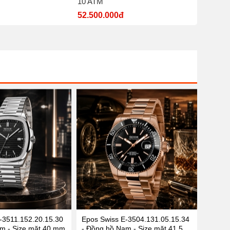
10 ATM
nước 5
52.500.000đ
7.700.
-3511.152.20.15.30
Epos Swiss E-3504.131.05.15.34
m - Size mặt 40 mm
- Đồng hồ Nam - Size mặt 41.5