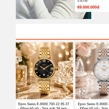
nước 5 ATM
5 ATM
7.700.000đ
69.000.000đ
Epos Swiss E-8000.700.22.95.37
Epos Swiss E-8000.
- Đồng hồ nữ - Size mặt 34 mm -
- Đồng hồ nữ - Size