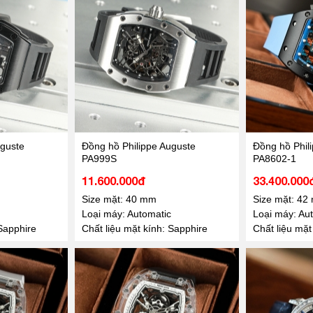
uguste
Đồng hồ Philippe Auguste
Đồng hồ Phil
PA999S
PA8602-1
11.600.000đ
33.400.000
Size mặt: 40 mm
Size mặt: 42
Loại máy: Automatic
Loại máy: Au
 Sapphire
Chất liệu mặt kính: Sapphire
Chất liệu mặt