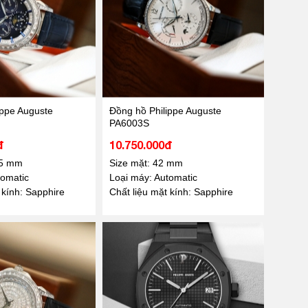
ippe Auguste
Đồng hồ Philippe Auguste
PA6003S
đ
10.750.000đ
.5 mm
Size mặt: 42 mm
tomatic
Loại máy: Automatic
 kính: Sapphire
Chất liệu mặt kính: Sapphire