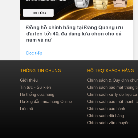
TIN TỨC
Đồng hồ chính hãng tại Đăng Quang ưu
đãi lên tới 40, đa dạng lựa chọn cho cả
nam và nữ
Đọc tiếp
THÔNG TIN CHUNG
HỖ TRỢ KHÁCH HÀNG
Giới thiệu
Chính sách & Quy định chu
Tin tức - Sự kiện
Chính sách bảo mật thông t
Hệ thống cửa hàng
Chính sách xử lý dữ liệu cá
Hướng dẫn mua hàng Online
Chính sách bảo mật thanh t
Liên hệ
Chính sách bảo hành
Chính sách đổi hàng
Chính sách vận chuyển