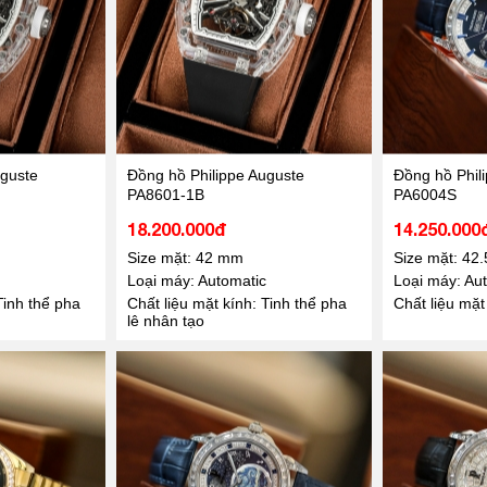
uguste
Đồng hồ Philippe Auguste
Đồng hồ Phil
PA8601-1B
PA6004S
18.200.000đ
14.250.000
Size mặt: 42 mm
Size mặt: 42
Loại máy: Automatic
Loại máy: Au
Tinh thể pha
Chất liệu mặt kính: Tinh thể pha
Chất liệu mặt
lê nhân tạo