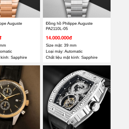
ippe Auguste
Đồng hồ Philippe Auguste
PA2110L-05
đ
14.000.000đ
 mm
Size mặt: 39 mm
tomatic
Loại máy: Automatic
 kính: Sapphire
Chất liệu mặt kính: Sapphire