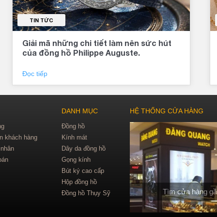
TIN TỨC
Giải mã những chi tiết làm nên sức hút
của đồng hồ Philippe Auguste.
Đọc tiếp
DANH MỤC
HỆ THỐNG CỬA HÀNG
ng
Đồng hồ
in khách hàng
Kính mát
 nhân
Dây da đồng hồ
oán
Gọng kính
Bút ký cao cấp
Hộp đồng hồ
Tìm cửa hàng gầ
Đồng hồ Thụy Sỹ