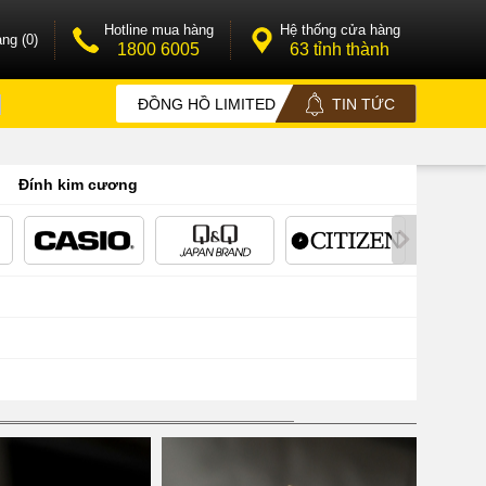
Hotline mua hàng
Hệ thống cửa hàng
ng (0)
1800 6005
63 tỉnh thành
ĐỒNG HỒ LIMITED
TIN TỨC
Đính kim cương