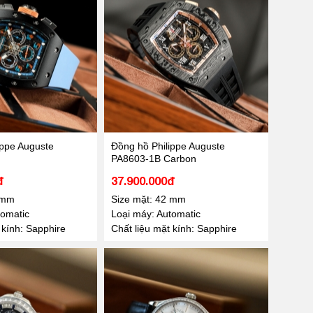
ippe Auguste
Đồng hồ Philippe Auguste
PA8603-1B Carbon
đ
37.900.000đ
 mm
Size mặt: 42 mm
tomatic
Loại máy: Automatic
 kính: Sapphire
Chất liệu mặt kính: Sapphire