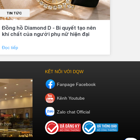
TIN TỨC
TI
Đồng hồ Diamond D - Bí quyết tạo nên
Đăn
khí chất của người phụ nữ hiện đại
sho
40
Đọc tiếp
Đọc 
KẾT NỐI VỚI DQW
Fanpage Facebook
Kênh Youtube
Zalo chat Official
n bạn