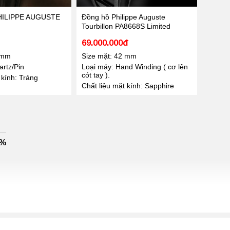
ILIPPE AUGUSTE
Đồng hồ Philippe Auguste
Tourbillon PA8668S Limited
69.000.000đ
 mm
Size mặt: 42 mm
rtz/Pin
Loại máy: Hand Winding ( cơ lên
cót tay ).
 kính: Tráng
Chất liệu mặt kính: Sapphire
0%