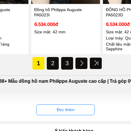
uguste
Đồng hồ Philippe Auguste
ĐỒNG HỒ PH
PA5023I
PA5023D
6.534.000đ
6.534.000đ
Size mặt: 42 mm
Size mặt: 42
n
Loại máy: Qua
Tráng
Chất liệu mặt
Sapphire
1
2
3
88+ Mẫu đồng hồ nam Philippe Auguste cao cấp | Trả góp 
Đọc thêm
Ý kiến khách hàng