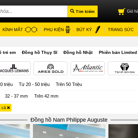
Tìm kiếm
Giỏ hà
KÍNH MẮT
PHỤ KIỆN
BÚT KÝ
TRANG SỨC
 trẻ em
Đồng hồ Thụy Sĩ
Đồng hồ Nhật
Phiên bản Limited
0 triệu
Từ 20 - 50 triệu
Trên 50 Triệu
32 - 37 mm
Trên 42 mm
t cả
Đồng hồ Nam Philippe Auguste