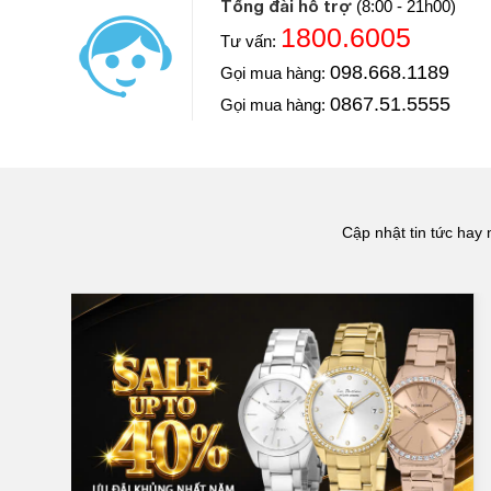
Tổng đài hỗ trợ
(8:00 - 21h00)
1800.6005
Tư vấn:
Cầu thủ: Đoàn Văn Hậu
098.668.1189
Gọi mua hàng:
Đăng Quang Watch là nơi rất đẳng cấp, sang trọng nh
nhân viên rất tận tình chăm sóc khách hàng tốt.
0867.51.5555
Gọi mua hàng:
==> Xem video đánh giá
Cập nhật tin tức hay 