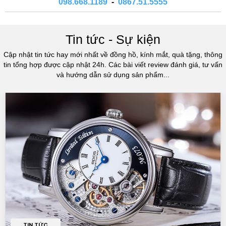
098.668.1189
-
0867.51.5555
xác và độ bền.
Thiết kế đa dạng phong phú: Thương hiệu này có một bộ sưu
tập đồng hồ rộng lớn với các mẫu đồng hồ khác nhau, từ
Tin tức - Sự kiện
những mẫu đương đại đến những kiểu cổ điển, và phù hợp với
nhiều phong cách của người dùng.
Cập nhật tin tức hay mới nhất về đồng hồ, kính mắt, quà tặng, thông
Chăm sóc khách hàng tận tình: Atlantic Swiss nổi tiếng với chế
tin tổng hợp được cập nhật 24h. Các bài viết review đánh giá, tư vấn
độ bảo hành tốt và dịch vụ chăm sóc khách hàng chuyên
và hướng dẫn sử dụng sản phẩm...
nghiệp, cho phép khách hàng yên tâm và hài lòng với sản
phẩm của mình.
Kỹ năng thủ
cô
ng và sự tinh tế trong chi tiết: Điểm đặc trưng
của đồng hồ Atlantic Swiss là kỹ năng thủ
cô
ng và sự tinh tế
trong từng chi tiết của sản phẩm.
Giá cả phù hợp: Atlantic Swiss đưa ra các sản phẩm với giá cả
phù hợp, thu hút được nhiều người tiêu dùng có nhu cầu tìm
kiếm một chiếc đồng hồ Thụy Sĩ tốt với mức giá không quá
cao.
Tóm lại
Atlantic Swiss là một thương hiệu đồng hồ danh tiếng được sản xuất
từ thị trấn Bienne, Thụy Sĩ và được biết đến với dòng sản phẩm
đồng hồ sang trọng, chất lượng và độc đáo. Với thiết kế đa dạng,
TIN TỨC