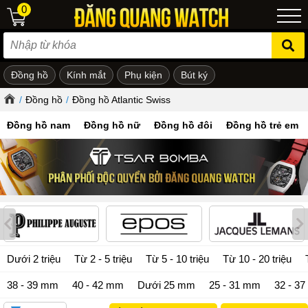
0
Đồng hồ
Kính mắt
Phụ kiện
Bút ký
ẻ em
/
Đồng hồ
/
Đồng hồ Atlantic Swiss
Đồng hồ nam
Đồng hồ nữ
Đồng hồ đôi
Đồng hồ trẻ em
Dưới 2 triệu
Từ 2 - 5 triệu
Từ 5 - 10 triệu
Từ 10 - 20 triệu
38 - 39 mm
40 - 42 mm
Dưới 25 mm
25 - 31 mm
32 - 3