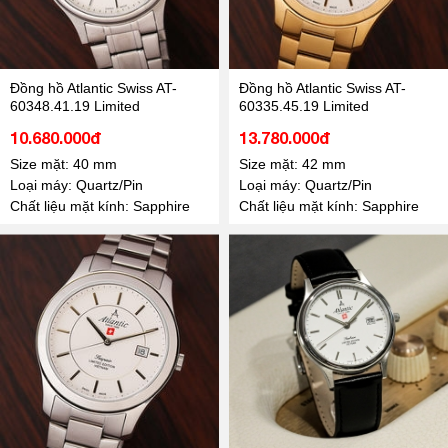
Đồng hồ Atlantic Swiss AT-
Đồng hồ Atlantic Swiss AT-
60348.41.19 Limited
60335.45.19 Limited
10.680.000đ
13.780.000đ
Size mặt: 40 mm
Size mặt: 42 mm
Loại máy: Quartz/Pin
Loại máy: Quartz/Pin
Chất liệu mặt kính: Sapphire
Chất liệu mặt kính: Sapphire