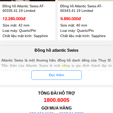
Đồng hồ Atlantic Swiss AT-
Đồng hồ Atlantic Swiss AT-
60335.41.19 Limited
60343.41.19 Limited
12.280.000đ
9.890.000đ
Size mặt: 42 mm
Size mặt: 40 mm
Loại máy: Quartz/Pin
Loại máy: Quartz/Pin
Chất liệu mặt kính: Sapphire
Chất liệu mặt kính: Sapphire
Đồng hồ atlantic Swiss
Atlantic Swiss là một thương hiệu đồng hồ danh tiếng của Thụy Sĩ.
Tiền thân của Atlantic Swiss là một
cô
ng ty gia đình thành lập từ
những năm 1888 tại Bienne, Thụy Sĩ. Sự kết hợp giữa kỹ thuật và
Đọc thêm
thẩm
mỹ
đã giúp Atlantic Swiss trở thành một thương hiệu nổi tiếng
trên toàn thế giới, với những sản phẩm đồng hồ sang trọng, chất
lượng và độc đáo.
Đặc điểm nổi bật của đồng hồ Atlantic Swiss
TỔNG ĐÀI HỖ TRỢ
1800.6005
Chất lượng đồng hồ đạt tiêu chuẩn cao: Atlantic Swiss được
sản xuất từ những người thợ đồng hồ tài ba và có kinh nghiệm
GỌI MUA HÀNG
lâu năm. Sản phẩm của hãng đạt tiêu chuẩn cao về độ chính