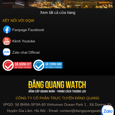
Xem tất cả cửa hàng
KẾT NỐI VỚI DQW
Fanpage Facebook
Kênh Youtube
Zalo chat Official
CÔNG TY CỔ PHẦN TRỰC TUYẾN ĐĂNG QUANG
VPGD: Số BH9A-SP.9A-60 Vinhomes Ocean Park 1 , Xã Dương Xá,
Huyện Gia Lâm, Hà Nội - Email: contact@dangquangwatch.vn