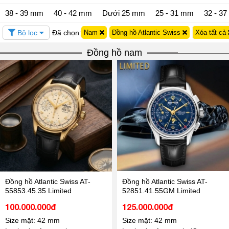
38 - 39 mm
40 - 42 mm
Dưới 25 mm
25 - 31 mm
32 - 3
Bộ lọc
Đã chọn:
Nam
Đồng hồ Atlantic Swiss
Xóa tất cả
Đồng hồ nam
Đồng hồ Atlantic Swiss AT-
Đồng hồ Atlantic Swiss AT-
55853.45.35 Limited
52851.41.55GM Limited
100.000.000đ
125.000.000đ
Size mặt: 42 mm
Size mặt: 42 mm