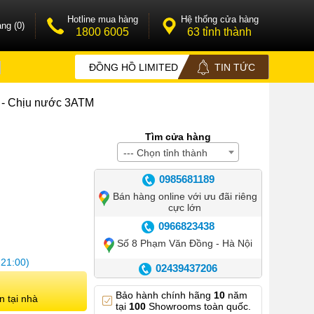
Hotline mua hàng
Hệ thống cửa hàng
ng (0)
1800 6005
63 tỉnh thành
ĐỒNG HỒ LIMITED
TIN TỨC
n - Chịu nước 3ATM
Tìm cửa hàng
--- Chọn tỉnh thành
0985681189
Bán hàng online với ưu đãi riêng
cực lớn
0966823438
Số 8 Phạm Văn Đồng - Hà Nội
 21:00)
02439437206
Số 42 Phố Huế - Hoàn Kiếm –
Bảo hành chính hãng
10
năm
Hà Nội
n tại nhà
tại
100
Showrooms toàn quốc.