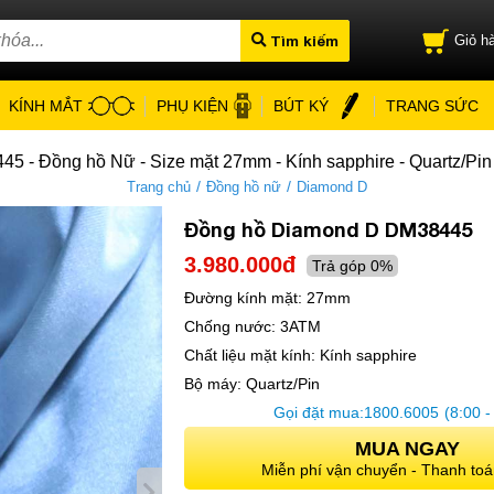
Tìm kiếm
Giỏ hà
KÍNH MẮT
PHỤ KIỆN
BÚT KÝ
TRANG SỨC
 - Đồng hồ Nữ - Size mặt 27mm - Kính sapphire - Quartz/Pi
/
/
Trang chủ
Đồng hồ nữ
Diamond D
Đồng hồ Diamond D DM38445
3.980.000đ
Trả góp 0%
Đường kính mặt:
27mm
Chống nước:
3ATM
Chất liệu mặt kính:
Kính sapphire
Bộ máy:
Quartz/Pin
Gọi đặt mua:
1800.6005
(8:00 -
MUA NGAY
Miễn phí vận chuyển - Thanh toá