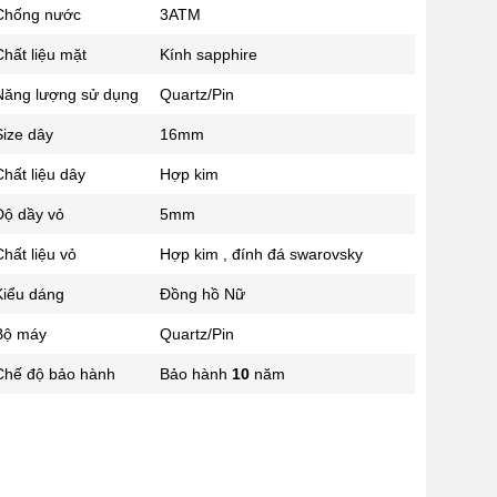
Chống nước
3ATM
02433545555
Số 28 Chùa Thông - Sơn Tây -
hất liệu mặt
Kính sapphire
Hà Nội
Năng lượng sử dụng
Quartz/Pin
02437939481
Số 53 Trần Đăng Ninh - Cầu
Size dây
16mm
Giấy - Hà Nội
034 629 9090
hất liệu dây
Hợp kim
Showroom 86: BH9A-SP.9A-63
Độ dầy vỏ
5mm
Vinhomes Ocean Park 1, Dương
Xá, Gia Lâm, Thành phố Hà Nội
hất liệu vỏ
Hợp kim , đính đá swarovsky
Kiểu dáng
Đồng hồ Nữ
Bộ máy
Quartz/Pin
Chế độ bảo hành
Bảo hành
10
năm