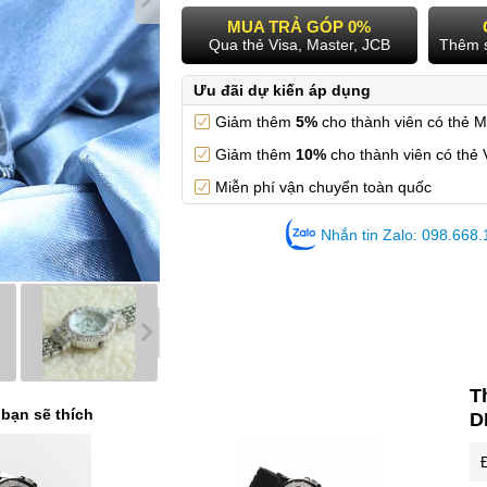
MUA TRẢ GÓP 0%
Qua thẻ Visa, Master, JCB
Thêm 
Ưu đãi dự kiến áp dụng
Giảm thêm
5%
cho thành viên có thẻ 
Giảm thêm
10%
cho thành viên có thẻ 
Miễn phí vận chuyển toàn quốc
Nhắn tin Zalo: 098.668
T
 bạn sẽ thích
D