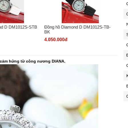
C
nd D DM1012S-STB
Đồng hồ Diamond D DM1012S-TB-
BK
4.050.000đ
C
y cảm hứng từ công nương DIANA.
C