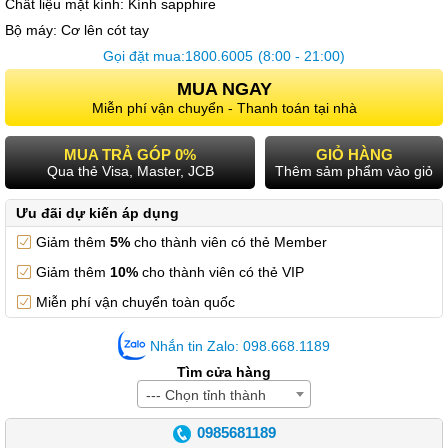
Chất liệu mặt kính:
Kính sapphire
Bộ máy:
Cơ lên cót tay
Gọi đặt mua:
1800.6005
(8:00 - 21:00)
MUA NGAY
Miễn phí vận chuyển - Thanh toán tại nhà
MUA TRẢ GÓP 0%
GIỎ HÀNG
Qua thẻ Visa, Master, JCB
Thêm sảm phẩm vào giỏ
Ưu đãi dự kiến áp dụng
Giảm thêm
5%
cho thành viên có thẻ Member
Giảm thêm
10%
cho thành viên có thẻ VIP
Miễn phí vận chuyển toàn quốc
Nhắn tin Zalo: 098.668.1189
Tìm cửa hàng
--- Chọn tỉnh thành
0985681189