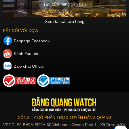
Tìm cửa hàng gần bạn
Xem tất cả cửa hàng
KẾT NỐI VỚI DQW
Fanpage Facebook
Kênh Youtube
Zalo chat Official
CÔNG TY CỔ PHẦN TRỰC TUYẾN ĐĂNG QUANG
VPGD: Số BH9A-SP.9A-60 Vinhomes Ocean Park 1 , Xã Dương Xá,