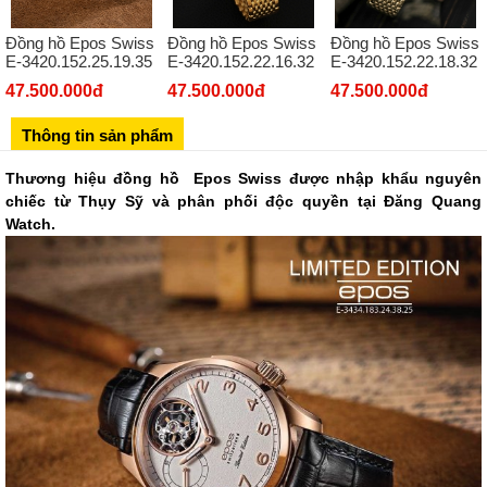
02432127660
Đồng hồ Epos Swiss
Đồng hồ Epos Swiss
Đồng hồ Epos Swiss
Số 273 Nguyễn Văn Cừ - Long Biên - Hà Nội
E-3420.152.25.19.35
E-3420.152.22.16.32
E-3420.152.22.18.32
02439392490
47.500.000đ
47.500.000đ
47.500.000đ
Sô 580 Ngã tư Trường Chinh - Hà Nội
Thông tin sản phẩm
02433545555
Số 28 Chùa Thông - Sơn Tây - Hà Nội
Thương hiệu đồng hồ Epos Swiss được nhập khẩu nguyên
chiếc từ Thụy Sỹ và phân phối độc quyền tại Đăng Quang
02437939481
Watch.
Số 53 Trần Đăng Ninh - Cầu Giấy - Hà Nội
034 629 9090
Showroom 86: BH9A-SP.9A-63 Vinhomes Ocean Park 1, Dương
Xá, Gia Lâm, Thành phố Hà Nội