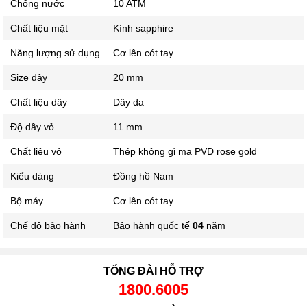
Chống nước
10 ATM
Chất liệu mặt
Kính sapphire
Năng lượng sử dụng
Cơ lên cót tay
Size dây
20 mm
Chất liệu dây
Dây da
Độ dầy vỏ
11 mm
Chất liệu vỏ
Thép không gỉ mạ PVD rose gold
Kiểu dáng
Đồng hồ Nam
Bộ máy
Cơ lên cót tay
Chế độ bảo hành
Bảo hành quốc tế
04
năm
TỔNG ĐÀI HỖ TRỢ
1800.6005