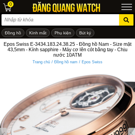
0
Đồng hồ
Kính mắt
Phụ kiện
Bút ký
ẻ em
Epos Swiss E-3434.183.24.38.25 - Đồng hồ Nam - Size mặt
43,5mm - Kính sapphire - Máy cơ lên cót bằng tay - Chịu
nước 10ATM
/
/
Trang chủ
Đồng hồ nam
Epos Swiss