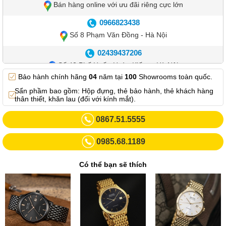
Bán hàng online với ưu đãi riêng cực lớn
0966823438
Số 8 Phạm Văn Đồng - Hà Nội
02439437206
Số 42 Phố Huế - Hoàn Kiếm – Hà Nội
Bảo hành chính hãng
04
năm tại
100
Showrooms toàn quốc.
0982.769.887
Sẩn phầm bao gồm: Hộp đựng, thẻ bảo hành, thẻ khách hàng
Showroom 3: Số 87 Trương Định - Hai Bà Trưng - Hà Nội.
thân thiết, khăn lau (đối với kính mắt).
0969102552
0867.51.5555
Số 55 Trần Đăng Ninh – Cầu Giấy – Hà Nội
0985.68.1189
0963264832
Số 446 Xã Đàn ( Kim Liên mới) – Hà Nội
Có thể bạn sẽ thích
02437836542
Số 8 Trần Duy Hưng - Cầu Giấy - Hà Nội
02432232319
Số 413 Quang Trung - Hà Đông - Hà Nội