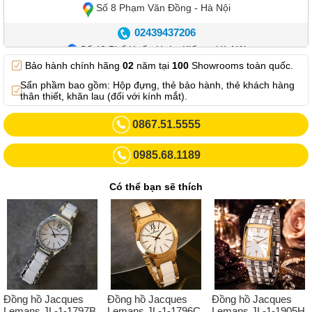
Số 8 Phạm Văn Đồng - Hà Nội
02439437206
Số 42 Phố Huế - Hoàn Kiếm – Hà Nội
Bảo hành chính hãng
02
năm tại
100
Showrooms toàn quốc.
0982.769.887
Sẩn phầm bao gồm: Hộp đựng, thẻ bảo hành, thẻ khách hàng
Showroom 3: Số 87 Trương Định - Hai Bà Trưng - Hà Nội.
thân thiết, khăn lau (đối với kính mắt).
0969102552
0867.51.5555
Số 55 Trần Đăng Ninh – Cầu Giấy – Hà Nội
0985.68.1189
0963264832
Số 446 Xã Đàn ( Kim Liên mới) – Hà Nội
Có thể bạn sẽ thích
02437836542
Số 8 Trần Duy Hưng - Cầu Giấy - Hà Nội
02432232319
Số 413 Quang Trung - Hà Đông - Hà Nội
02432127660
Đồng hồ Jacques
Đồng hồ Jacques
Đồng hồ Jacques
Số 273 Nguyễn Văn Cừ - Long Biên - Hà Nội
Lemans JL-1-1797B
Lemans JL-1-1796C
Lemans JL-1-1905H