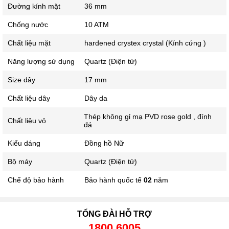
Đường kính mặt
36 mm
Chống nước
10 ATM
Chất liệu mặt
hardened crystex crystal (Kính cứng )
Năng lượng sử dụng
Quartz (Điện tử)
Size dây
17 mm
Chất liệu dây
Dây da
Thép không gỉ mạ PVD rose gold , đính
Chất liệu vỏ
đá
Kiểu dáng
Đồng hồ Nữ
Bộ máy
Quartz (Điện tử)
Chế độ bảo hành
Bảo hành quốc tế
02
năm
TỔNG ĐÀI HỖ TRỢ
1800.6005