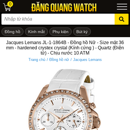
0
Đồng hồ
Kính mắt
Phụ kiện
Bút ký
ẻ em
Jacques Lemans JL-1-1864B - Đồng hồ Nữ - Size mặt 36
mm - hardened crystex crystal (Kính cứng ) - Quartz (Điện
tử) - Chịu nước 10 ATM
/
/
Trang chủ
Đồng hồ nữ
Jacques Lemans