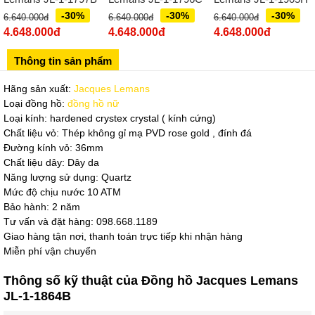
02439392490
-30%
-30%
-30%
6.640.000đ
6.640.000đ
6.640.000đ
Sô 580 Ngã tư Trường Chinh - Hà Nội
4.648.000đ
4.648.000đ
4.648.000đ
02433545555
Thông tin sản phẩm
Số 28 Chùa Thông - Sơn Tây - Hà Nội
Hãng sản xuất:
Jacques Lemans
02437939481
Loại đồng hồ:
đồng hồ nữ
Số 53 Trần Đăng Ninh - Cầu Giấy - Hà Nội
Loại kính: hardened crystex crystal ( kính cứng)
Chất liệu vỏ: Thép không gỉ mạ PVD rose gold , đính đá
034 629 9090
Đường kính vỏ: 36mm
Showroom 86: BH9A-SP.9A-63 Vinhomes Ocean Park 1, Dương
Chất liệu dây: Dây da
Xá, Gia Lâm, Thành phố Hà Nội
Năng lượng sử dụng: Quartz
Mức độ chịu nước 10 ATM
Bảo hành: 2 năm
Tư vấn và đặt hàng: 098.668.1189
Giao hàng tận nơi, thanh toán trực tiếp khi nhận hàng
Miễn phí vận chuyển
Thông số kỹ thuật của Đồng hồ Jacques Lemans
JL-1-1864B