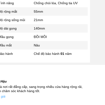
Tính năng
Chống chói lóa, Chống tia UV
02433545555
Số 28 Chùa Thông - Sơn Tây -
Độ rộng mắt
55mm
Hà Nội
Độ rộng sống mũi
21mm
02437939481
Số 53 Trần Đăng Ninh - Cầu
Độ dài gọng
140mm
Giấy - Hà Nội
034 629 9090
Mầu gọng
ĐỒI MỒI
Showroom 86: BH9A-SP.9A-63
Mầu mắt
Nâu
Vinhomes Ocean Park 1, Dương
Xá, Gia Lâm, Thành phố Hà Nội
Bảo hành
Chế độ bảo hành
01
năm
 Hậu
 nơi rất đẳng cấp, sang trọng nhiều cửa hàng rộng rãi,
nh chăm sóc khách hàng tốt.
 giá