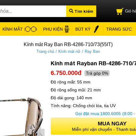
Tìm kiếm
Giỏ hà
KÍNH MẮT
PHỤ KIỆN
BÚT KÝ
TRANG SỨC
Kính mát Ray Ban RB-4286-710/73(55IT)
/
/
Trang chủ
Kính mát nữ
Ray Ban
Kính mát Rayban RB-4286-710/7
6.750.000đ
Trả góp 0%
Độ rộng mắt:
55 mm
Độ rộng sống mũi:
21 mm
Độ dài gọng:
140 mm
Tính năng:
Chống chói lóa, tia UV
Gọi đặt mua:
1800.6005
(8:00 -
MUA NGAY
Miễn phí vận chuyển - Thanh toá