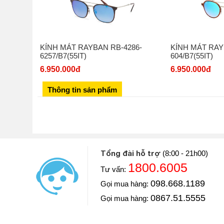
KÍNH MÁT RAYBAN RB-4286-
KÍNH MÁT RAY
6257/B7(55IT)
604/B7(55IT)
6.950.000đ
6.950.000đ
Thông tin sản phẩm
Tổng đài hỗ trợ
(8:00 - 21h00)
1800.6005
Tư vấn:
Diễn viên: Hoàng Kim Ngọc
098.668.1189
Gọi mua hàng:
Khoe với mọi người Ngọc vừa mua một chiếc đồng hồ
luôn và chiếc đồng hồ này Ngọc mua ở Đăng Quang W
0867.51.5555
Gọi mua hàng:
==> Xem video đánh giá