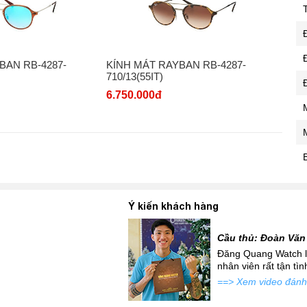
BAN RB-4287-
KÍNH MÁT RAYBAN RB-4287-
710/13(55IT)
6.750.000đ
Ý kiến khách hàng
Cầu thủ: Đoàn Văn
 mới siêu đẹp để đi tặng
Đăng Quang Watch là
atch đấy...
nhân viên rất tận tì
==> Xem video đánh