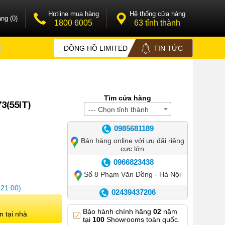
Hotline mua hàng
Hệ thống cửa hàng
ng (0)
1800 6005
63 tỉnh thành
ĐỒNG HỒ LIMITED
TIN TỨC
Tìm cửa hàng
3(55IT)
--- Chọn tỉnh thành
0985681189
Bán hàng online với ưu đãi riêng
cực lớn
0966823438
Số 8 Phạm Văn Đồng - Hà Nội
 21:00)
02439437206
Số 42 Phố Huế - Hoàn Kiếm –
Bảo hành chính hãng
02
năm
Hà Nội
n tại nhà
tại
100
Showrooms toàn quốc.