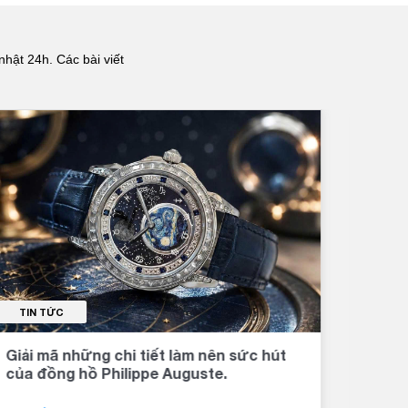
nhật 24h. Các bài viết
TIN TỨC
TI
Giải mã những chi tiết làm nên sức hút
Đồng
của đồng hồ Philippe Auguste.
khí 