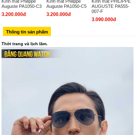
Kính mát Philippe
Kính mát Philippe
Kính mát PHILIPPE
Số 273 Nguyễn Văn Cừ - Long Biên - Hà Nội
Auguste PA1050-C3
Auguste PA1050-C5
AUGUSTE PA555-
007-F
02439392490
3.200.000đ
3.200.000đ
3.090.000đ
Sô 580 Ngã tư Trường Chinh - Hà Nội
02433545555
Thông tin sản phẩm
Số 28 Chùa Thông - Sơn Tây - Hà Nội
Thời trang và lịch lãm.
02437939481
Số 53 Trần Đăng Ninh - Cầu Giấy - Hà Nội
034 629 9090
Showroom 86: BH9A-SP.9A-63 Vinhomes Ocean Park 1, Dương
Xá, Gia Lâm, Thành phố Hà Nội