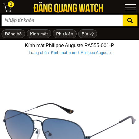
0
Đồng hồ
Kính mắt
Phụ kiện
Bút ký
ẻ em
Kính mát Philippe Auguste PA555-001-P
/
/
Trang chủ
Kính mát nam
Philippe Auguste