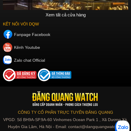
Xem tất cả cửa hàng
KẾT NỐI VỚI DQW
Fanpage Facebook
Kênh Youtube
Zalo chat Official
CÔNG TY CỔ PHẦN TRỰC TUYẾN ĐĂNG QUANG
VPGD: Số BH9A-SP.9A-60 Vinhomes Ocean Park 1 , Xã Dương Xá,
Huyện Gia Lâm, Hà Nội - Email: contact@dangquangwatch.vn