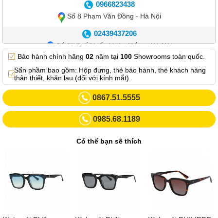
0966823438
Số 8 Phạm Văn Đồng - Hà Nội
02439437206
Số 42 Phố Huế - Hoàn Kiếm – Hà Nội
Bảo hành chính hãng
02
năm tại
100
Showrooms toàn quốc.
0982.769.887
Sẩn phầm bao gồm: Hộp đựng, thẻ bảo hành, thẻ khách hàng
Showroom 3: Số 87 Trương Định - Hai Bà Trưng - Hà Nội.
thân thiết, khăn lau (đối với kính mắt).
0969102552
0867.51.5555
Số 55 Trần Đăng Ninh – Cầu Giấy – Hà Nội
0985.68.1189
0963264832
Số 446 Xã Đàn ( Kim Liên mới) – Hà Nội
Có thể bạn sẽ thích
02437836542
Số 8 Trần Duy Hưng - Cầu Giấy - Hà Nội
02432232319
Số 413 Quang Trung - Hà Đông - Hà Nội
02432127660