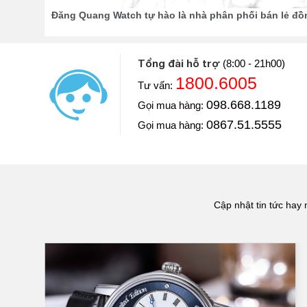
Đăng Quang Watch tự hào là nhà phân phối bán lẻ đ
Tổng đài hỗ trợ
(8:00 - 21h00)
1800.6005
Tư vấn:
Diễn viên: Hoàng Kim Ngọc
098.668.1189
Gọi mua hàng:
Khoe với mọi người Ngọc vừa mua một chiếc đồng hồ
luôn và chiếc đồng hồ này Ngọc mua ở Đăng Quang W
0867.51.5555
Gọi mua hàng:
==> Xem video đánh giá
Cập nhật tin tức hay 