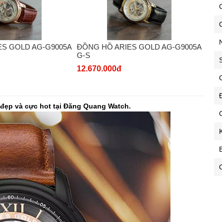
C
ES GOLD AG-G9005A
ĐỒNG HỒ ARIES GOLD AG-G9005A
G-S
12.670.000đ
C
đẹp và cực hot tại Đăng Quang Watch.
C