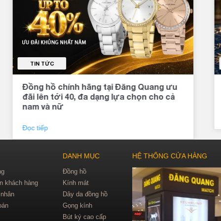
TIN TỨC
Đồng hồ chính hãng tại Đăng Quang ưu
đãi lên tới 40, đa dạng lựa chọn cho cả
nam và nữ
Đọc tiếp
DANH MỤC
HỆ THỐNG CỬA HÀNG
ng
Đồng hồ
in khách hàng
Kính mát
 nhân
Dây da đồng hồ
oán
Gọng kính
Bút ký cao cấp