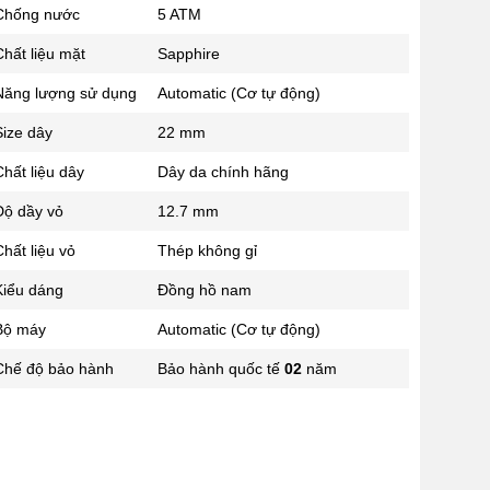
Chống nước
5 ATM
02433545555
Số 28 Chùa Thông - Sơn Tây -
hất liệu mặt
Sapphire
Hà Nội
Năng lượng sử dụng
Automatic (Cơ tự động)
02437939481
Số 53 Trần Đăng Ninh - Cầu
Size dây
22 mm
Giấy - Hà Nội
034 629 9090
hất liệu dây
Dây da chính hãng
Showroom 86: BH9A-SP.9A-63
Độ dầy vỏ
12.7 mm
Vinhomes Ocean Park 1, Dương
Xá, Gia Lâm, Thành phố Hà Nội
hất liệu vỏ
Thép không gỉ
Kiểu dáng
Đồng hồ nam
Bộ máy
Automatic (Cơ tự động)
Chế độ bảo hành
Bảo hành quốc tế
02
năm