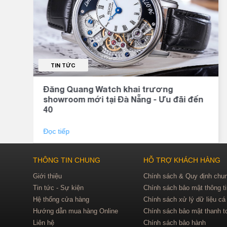
TIN TỨC
Đăng Quang Watch khai trương
showroom mới tại Đà Nẵng - Ưu đãi đến
40
Đọc tiếp
THÔNG TIN CHUNG
HỖ TRỢ KHÁCH HÀNG
Giới thiệu
Chính sách & Quy định chu
Tin tức - Sự kiện
Chính sách bảo mật thông t
Hệ thống cửa hàng
Chính sách xử lý dữ liệu cá
Hướng dẫn mua hàng Online
Chính sách bảo mật thanh t
Liên hệ
Chính sách bảo hành