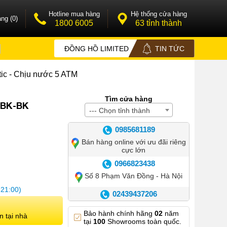
Hotline mua hàng
Hệ thống cửa hàng
ng (0)
1800 6005
63 tỉnh thành
ĐỒNG HỒ LIMITED
TIN TỨC
ic - Chịu nước 5 ATM
Tìm cửa hàng
 BK-BK
--- Chọn tỉnh thành
0985681189
Bán hàng online với ưu đãi riêng
cực lớn
0966823438
Số 8 Phạm Văn Đồng - Hà Nội
 21:00)
02439437206
Số 42 Phố Huế - Hoàn Kiếm –
Bảo hành chính hãng
02
năm
Hà Nội
n tại nhà
tại
100
Showrooms toàn quốc.