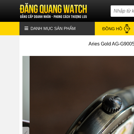
DANH MỤC SẢN PHẨM
ĐỒNG HỒ
Aries Gold AG-G9005