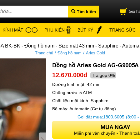
Tìm kiếm
Giỏ hà
KÍNH MẮT
PHỤ KIỆN
BÚT KÝ
TRANG SỨC
A BK-BK - Đồng hồ nam - Size mặt 43 mm - Sapphire - Automat
/
/
Trang chủ
Đồng hồ nam
Aries Gold
Đồng hồ Aries Gold AG-G9005A
12.670.000đ
Trả góp 0%
Đường kính mặt:
42 mm
Chống nước:
5 ATM
Chất liệu mặt kính:
Sapphire
Bộ máy:
Automatic (Cơ tự động)
Gọi đặt mua:
1800.6005
(8:00 -
MUA NGAY
Miễn phí vận chuyển - Thanh toá