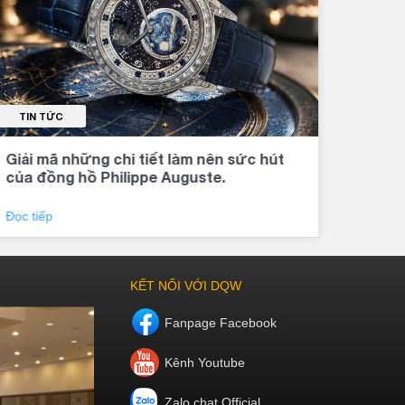
TIN TỨC
TI
Giải mã những chi tiết làm nên sức hút
Đồng
của đồng hồ Philippe Auguste.
khí 
Đọc tiếp
Đọc 
KẾT NỐI VỚI DQW
Fanpage Facebook
Kênh Youtube
Zalo chat Official