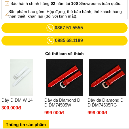
Bảo hành chính hãng
02
năm tại
100
Showrooms toàn quốc.
0982.769.887
Sẩn phầm bao gồm: Hộp đựng, thẻ bảo hành, thẻ khách hàng
Showroom 3: Số 87 Trương Định - Hai Bà Trưng - Hà Nội.
thân thiết, khăn lau (đối với kính mắt).
0969102552
0867.51.5555
Số 55 Trần Đăng Ninh – Cầu Giấy – Hà Nội
0985.68.1189
0963264832
Số 446 Xã Đàn ( Kim Liên mới) – Hà Nội
Có thể bạn sẽ thích
02437836542
Số 8 Trần Duy Hưng - Cầu Giấy - Hà Nội
02432232319
Số 413 Quang Trung - Hà Đông - Hà Nội
02432127660
Dây D DM W 14
Dây da Diamond D
Dây da Diamond D
Số 273 Nguyễn Văn Cừ - Long Biên - Hà Nội
D DM74505W
D DM74505RG
300.000đ
02439392490
999.000đ
999.000đ
Sô 580 Ngã tư Trường Chinh - Hà Nội
Thông tin sản phẩm
02433545555