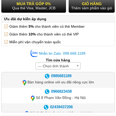
MUA TRẢ GÓP 0%
GIỎ HÀNG
Qua thẻ Visa, Master, JCB
Thêm sảm phẩm vào giỏ
Ưu đãi dự kiến áp dụng
Giảm thêm
5%
cho thành viên có thẻ Member
Giảm thêm
10%
cho thành viên có thẻ VIP
Miễn phí vận chuyển toàn quốc
Nhắn tin Zalo: 098.668.1189
Tìm cửa hàng
--- Chọn tỉnh thành
0985681189
Bán hàng online với ưu đãi riêng cực lớn
0966823438
Số 8 Phạm Văn Đồng - Hà Nội
02439437206
Số 42 Phố Huế - Hoàn Kiếm – Hà Nội