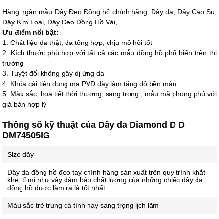
Số 28 Chùa Thông - Sơn Tây - Hà Nội
Hàng ngàn mẫu Dây Đeo Đồng hồ chính hãng: Dây da, Dây Cao Su,
Dây Kim Loại, Dây Đeo Đồng Hồ Vải,...
02437939481
Ưu điểm nổi bật:
Số 53 Trần Đăng Ninh - Cầu Giấy - Hà Nội
1. Chất liệu da thật, da tổng hợp, chịu mồ hôi tốt.
2. Kích thước phù hợp với tất cả các mẫu đồng hồ phổ biến trên thị
034 629 9090
trường
Showroom 86: BH9A-SP.9A-63 Vinhomes Ocean Park 1, Dương
3. Tuyệt đối không gây dị ứng da
Xá, Gia Lâm, Thành phố Hà Nội
4. Khóa cài tiện dụng mạ PVD dày làm tăng độ bền màu.
5. Màu sắc, họa tiết thời thượng, sang trọng , mẫu mã phong phú với
giá bán hợp lý
Thông số kỹ thuật của Dây da Diamond D D
DM74505IG
Size dây
Dây da đồng hồ đẹo tay chính hãng sản xuất trên quy trình khắt
khe, tỉ mỉ như vậy đảm bảo chất lượng của những chiếc dây da
đồng hồ được làm ra là tốt nhất.
Màu sắc trẻ trung cá tính hay sang trọng lịch lãm