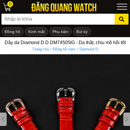
0
Đồng hồ
Kính mắt
Phụ kiện
Bút ký
ẻ em
Dây da Diamond D D DM74505IG - Da thật, chịu mồ hôi tốt
/
/
Trang chủ
Đồng hồ nam
Diamond D