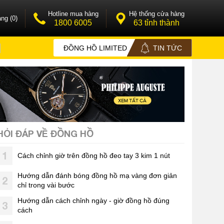
Hotline mua hàng
Hệ thống cửa hàng
ng (0)
1800 6005
63 tỉnh thành
ĐỒNG HỒ LIMITED
TIN TỨC
HỎI ĐÁP VỀ ĐỒNG HỒ
1
Cách chỉnh giờ trên đồng hồ đeo tay 3 kim 1 nút
Hướng dẫn đánh bóng đồng hồ mạ vàng đơn giản
2
chỉ trong vài bước
Hướng dẫn cách chỉnh ngày - giờ đồng hồ đúng
3
cách