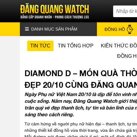
DANH MỤC SẢN PHẨM
ĐỒNG HỒ
TIN TỨC
TIN TỔNG HỢP
KIẾN THỨC Đ
ĐỒNG H
DIAMOND D – MÓN QUÀ THỜI
ĐẸP 20/10 CÙNG ĐĂNG QU
Ngày Phụ nữ Việt Nam 20/10 là dịp để tôn vinh 
cuộc sống. Năm nay, Đăng Quang Watch giới thi
trân quý vẻ đẹp thanh lịch, tự tin và bản lĩnh củ
sáng theo cách riêng.
Từ cảm hứng về người phụ nữ hiện đại – thanh lịch, tự t
những thiết kế đồng hồ vừa thời trang, vừa ẩn chứa giá tr
Mỗi đường nét được chăm chút tỉ mỉ: mặt số đính đá lấ