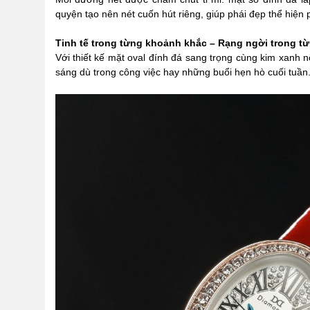
quyện tạo nên nét cuốn hút riêng, giúp phái đẹp thể hiện 
Tinh tế trong từng khoảnh khắc – Rạng ngời trong từn
Với thiết kế mặt oval đính đá sang trọng cùng kim xanh n
sáng dù trong công việc hay những buổi hẹn hò cuối tuần