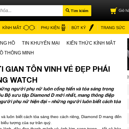
Tìm kiếm
Giỏ hà
KÍNH MẮT
PHỤ KIỆN
BÚT KÝ
TRANG SỨC
ỒNG HỒ
TIN KHUYẾN MẠI
KIẾN THỨC KÍNH MẮT
Ồ THÔNG MINH
 GIAN TÔN VINH VẺ ĐẸP PHÁI
ANG WATCH
những người phụ nữ luôn cống hiến và tỏa sáng trong
ệu Bộ sưu tập Diamond D mới nhất, mang thông điệp
a người phụ nữ hiện đại – những người luôn biết cách tỏa
in và luôn biết cách tỏa sáng theo cách riêng, Diamond D mang đến
ị biểu tượng của sự trân quý.
p lánh, dây đeo thanh mảnh và ánh kim sang trọng – tất cả hòa