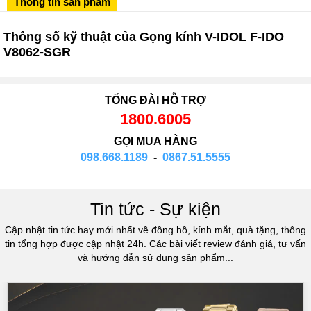
Thông tin sản phẩm
02433545555
Số 28 Chùa Thông - Sơn Tây - Hà Nội
Thông số kỹ thuật của Gọng kính V-IDOL F-IDO
V8062-SGR
02437939481
Số 53 Trần Đăng Ninh - Cầu Giấy - Hà Nội
034 629 9090
TỔNG ĐÀI HỖ TRỢ
Showroom 86: BH9A-SP.9A-63 Vinhomes Ocean Park 1, Dương
1800.6005
Xá, Gia Lâm, Thành phố Hà Nội
GỌI MUA HÀNG
098.668.1189
-
0867.51.5555
Tin tức - Sự kiện
Cập nhật tin tức hay mới nhất về đồng hồ, kính mắt, quà tặng, thông
tin tổng hợp được cập nhật 24h. Các bài viết review đánh giá, tư vấn
và hướng dẫn sử dụng sản phẩm...