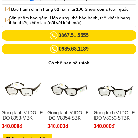
Số 42 Phố Huế - Hoàn Kiếm – Hà Nội
Bảo hành chính hãng
02
năm tại
100
Showrooms toàn quốc.
0982.769.887
Sẩn phầm bao gồm: Hộp đựng, thẻ bảo hành, thẻ khách hàng
Showroom 3: Số 87 Trương Định - Hai Bà Trưng - Hà Nội.
thân thiết, khăn lau (đối với kính mắt).
0969102552
0867.51.5555
Số 55 Trần Đăng Ninh – Cầu Giấy – Hà Nội
0985.68.1189
0963264832
Số 446 Xã Đàn ( Kim Liên mới) – Hà Nội
Có thể bạn sẽ thích
02437836542
Số 8 Trần Duy Hưng - Cầu Giấy - Hà Nội
02432232319
Số 413 Quang Trung - Hà Đông - Hà Nội
02432127660
Gọng kính V-IDOL F-
Gọng kính V-IDOL F-
Gọng kính V-IDOL F-
Số 273 Nguyễn Văn Cừ - Long Biên - Hà Nội
IDO 8093-MBK
IDO V8054-SBK
IDO V8050-STBK
02439392490
340.000đ
340.000đ
340.000đ
Sô 580 Ngã tư Trường Chinh - Hà Nội