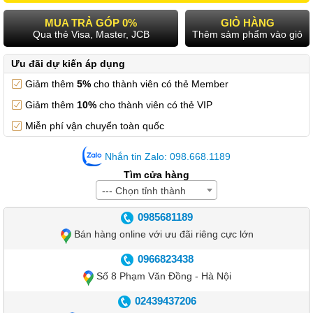
MUA TRẢ GÓP 0%
GIỎ HÀNG
Qua thẻ Visa, Master, JCB
Thêm sảm phẩm vào giỏ
Ưu đãi dự kiến áp dụng
Giảm thêm
5%
cho thành viên có thẻ Member
Giảm thêm
10%
cho thành viên có thẻ VIP
Miễn phí vận chuyển toàn quốc
Nhắn tin Zalo: 098.668.1189
Tìm cửa hàng
--- Chọn tỉnh thành
0985681189
Bán hàng online với ưu đãi riêng cực lớn
0966823438
Số 8 Phạm Văn Đồng - Hà Nội
02439437206