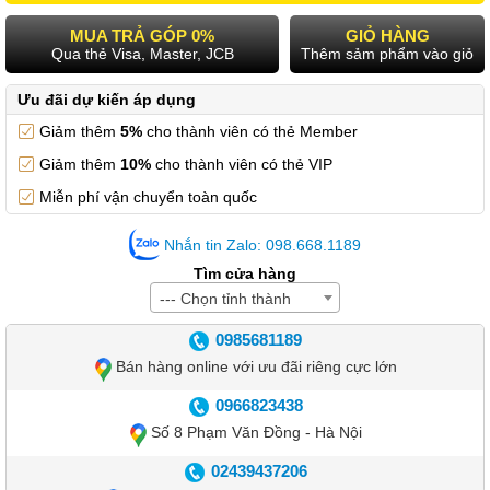
MUA TRẢ GÓP 0%
GIỎ HÀNG
Qua thẻ Visa, Master, JCB
Thêm sảm phẩm vào giỏ
Ưu đãi dự kiến áp dụng
Giảm thêm
5%
cho thành viên có thẻ Member
Giảm thêm
10%
cho thành viên có thẻ VIP
Miễn phí vận chuyển toàn quốc
Nhắn tin Zalo: 098.668.1189
Tìm cửa hàng
--- Chọn tỉnh thành
0985681189
Bán hàng online với ưu đãi riêng cực lớn
0966823438
Số 8 Phạm Văn Đồng - Hà Nội
02439437206