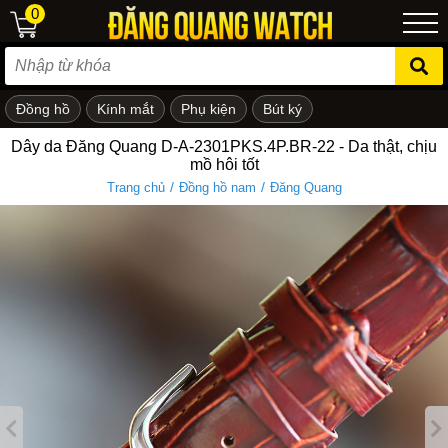
0
Đồng hồ
Kính mắt
Phụ kiện
Bút ký
ẻ em
Dây da Đăng Quang D-A-2301PKS.4P.BR-22 - Da thật, chịu
mồ hôi tốt
/
/
Trang chủ
Đồng hồ nam
Đăng Quang