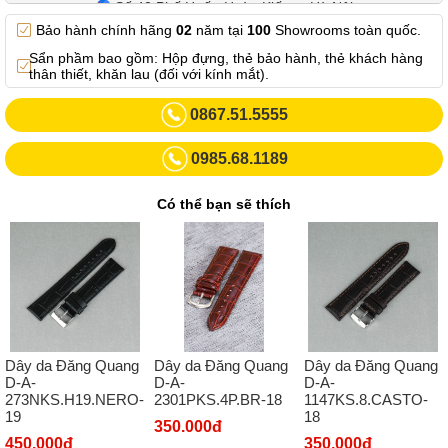
Số 42 Phố Huế - Hoàn Kiếm – Hà Nội
Bảo hành chính hãng
02
năm tại
100
Showrooms toàn quốc.
0982.769.887
Sẩn phầm bao gồm: Hộp đựng, thẻ bảo hành, thẻ khách hàng
Showroom 3: Số 87 Trương Định - Hai Bà Trưng - Hà Nội.
thân thiết, khăn lau (đối với kính mắt).
0969102552
0867.51.5555
Số 55 Trần Đăng Ninh – Cầu Giấy – Hà Nội
0985.68.1189
0963264832
Số 446 Xã Đàn ( Kim Liên mới) – Hà Nội
Có thể bạn sẽ thích
02437836542
Số 8 Trần Duy Hưng - Cầu Giấy - Hà Nội
02432232319
Số 413 Quang Trung - Hà Đông - Hà Nội
02432127660
Dây da Đăng Quang
Dây da Đăng Quang
Dây da Đăng Quang
Số 273 Nguyễn Văn Cừ - Long Biên - Hà Nội
D-A-
D-A-
D-A-
2301PKS.4P.BR-18
273NKS.H19.NERO-
1147KS.8.CASTO-
02439392490
19
18
350.000đ
Sô 580 Ngã tư Trường Chinh - Hà Nội
450.000đ
350.000đ