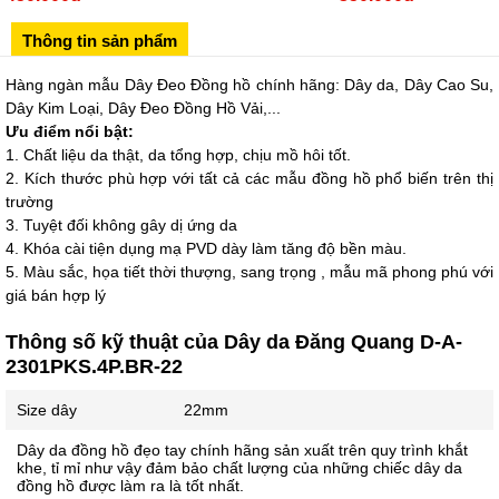
02433545555
Thông tin sản phẩm
Số 28 Chùa Thông - Sơn Tây - Hà Nội
02437939481
Hàng ngàn mẫu Dây Đeo Đồng hồ chính hãng: Dây da, Dây Cao Su,
Dây Kim Loại, Dây Đeo Đồng Hồ Vải,...
Số 53 Trần Đăng Ninh - Cầu Giấy - Hà Nội
Ưu điểm nổi bật:
034 629 9090
1. Chất liệu da thật, da tổng hợp, chịu mồ hôi tốt.
Showroom 86: BH9A-SP.9A-63 Vinhomes Ocean Park 1, Dương
2. Kích thước phù hợp với tất cả các mẫu đồng hồ phổ biến trên thị
Xá, Gia Lâm, Thành phố Hà Nội
trường
3. Tuyệt đối không gây dị ứng da
4. Khóa cài tiện dụng mạ PVD dày làm tăng độ bền màu.
5. Màu sắc, họa tiết thời thượng, sang trọng , mẫu mã phong phú với
giá bán hợp lý
Thông số kỹ thuật của Dây da Đăng Quang D-A-
2301PKS.4P.BR-22
Size dây
22mm
Dây da đồng hồ đẹo tay chính hãng sản xuất trên quy trình khắt
khe, tỉ mỉ như vậy đảm bảo chất lượng của những chiếc dây da
đồng hồ được làm ra là tốt nhất.