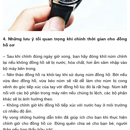
4. Những lưu ý tối quan trọng khi chỉnh thời gian cho đồng
hồ cơ
– Sau khi chỉnh đúng ngày giờ xong, bạn hãy đóng khít núm chỉnh
lại nếu không đồng hồ sẽ bị nước, hóa chất, hơi ẩm xâm nhập vào
bộ máy bên trong.
– Nên tháo đồng hồ ra khỏi tay khi sử dụng núm đồng hồ. Bởi nếu
vừa đeo đồng hồ, vừa kéo núm sẽ rất dễ làm cho núm bị cong
vênh do góc tiếp xúc của tay với đồng hồ lúc đó là rất hẹp. Núm kết
nối với các bộ phận trong máy nên nếu chúng bị lệch, các bộ phận
khác sẽ bị ảnh hưởng theo.
– Không chỉnh giờ khi đồng hồ tiếp xúc với nước hay ở môi trường
có nhiều độ ẩm.
Hy vọng những hướng dẫn trên đã giúp ích cho bạn khi thực hiện
chỉnh giờ cho đồng hồ cơ. Đừng quên chia sẻ cho bạn bè, người
thân nếu bạn thấy hữu ích!