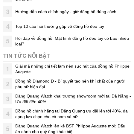
3
Hướng dẫn cách chỉnh ngày - giờ đồng hồ đúng cách
4
Top 10 câu hỏi thường gặp về đồng hồ đeo tay
Hỏi đáp về đồng hồ: Mặt kính đồng hồ đeo tay có bao nhiêu
5
loại?
TIN TỨC NỔI BẬT
Giải mã những chi tiết làm nên sức hút của đồng hồ Philippe
1
Auguste.
Đồng hồ Diamond D - Bí quyết tạo nên khí chất của người
2
phụ nữ hiện đại
Đăng Quang Watch khai trương showroom mới tại Đà Nẵng -
3
Ưu đãi đến 40%
Đồng hồ chính hãng tại Đăng Quang ưu đãi lên tới 40%, đa
4
dạng lựa chọn cho cả nam và nữ
Đăng Quang Watch lên kệ BST Philippe Auguste mới: Dấu
5
ấn dành cho quý ông khác biệt