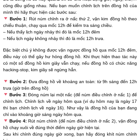
cũng đều giống nhau. Nếu bạn muốn chỉnh lịch trên đồng hồ của
mình thì hãy thực hiện các bước sau:
Bước 1:
Rút núm chỉnh ra ở nấc thứ 2, vặn kim đồng hồ theo
chiểu thuận, chạy qua mốc 12h để kiểm tra sáng chiều.
– Nếu thấy lịch ngày nhảy thì đó là mốc 12h đêm
– Nếu lịch ngày không nhảy thì đó là mốc 12h trưa.
Đặc biệt chú ý không được vặn ngược đồng hồ qua mốc 12h đêm,
điều này có thể gây hư hỏng đồng hồ. Khi thực hiện thao tác này
có một số đồng hồ kim giây vẫn chạy, nếu đồng hồ có chức năng
hacking-stop, kim giây sẽ ngừng hẳn.
Bước 2:
Đưa đồng hồ về khoảng an toàn: từ 9h sáng đến 12h
trưa (giờ trên đồng hồ)
Bước 3:
Đóng núm lại một nấc (để núm điều chỉnh ở nấc 1) để
chỉnh lịch. Chỉnh lịch về ngày hôm qua (ví dụ hôm nay là ngày 17
thì bạn chỉnh lịch về ngày 16). Như vậy là đồng hồ của bạn đang
chỉ vào khoảng giờ sáng ngày hôm qua.
Bước 4:
Rút núm chỉnh (để núm điều chỉnh ở nấc 2), vặn đồng
hồ chạy xuôi về đúng thời điểm ngày giờ hiện tại.
Sau khi chỉnh đúng ngày giờ xong, bạn hãy đóng khít núm chỉnh