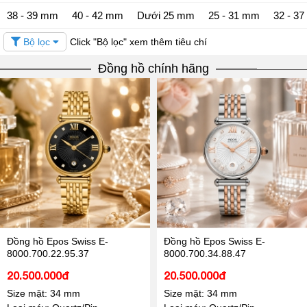
38 - 39 mm
40 - 42 mm
Dưới 25 mm
25 - 31 mm
32 - 3
Bộ lọc
Click "Bộ lọc" xem thêm tiêu chí
Đồng hồ chính hãng
Đồng hồ Epos Swiss E-
Đồng hồ Epos Swiss E-
8000.700.22.95.37
8000.700.34.88.47
20.500.000đ
20.500.000đ
Size mặt: 34 mm
Size mặt: 34 mm