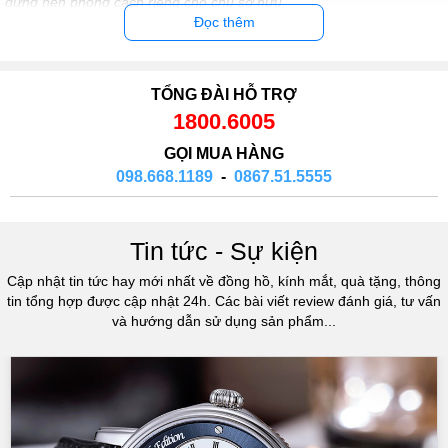
dựng nên phong cách riêng cho chủ sở hữu.
Đọc thêm
Mục lục
TỔNG ĐÀI HỖ TRỢ
Tuy nhiên, không phải ai cũng biết rõ về nguồn gốc và xuất xứ
1800.6005
của
chú
ng.
GỌI MUA HÀNG
Lịch sử ra đời của đồng hồ
098.668.1189
-
0867.51.5555
Theo thông tin chuyên gia trong ngành thì chiếc đồng hồ đeo tay đầu
tiên là của nữ hoàng Anh Elizabeth đệ nhất do bá tước Leicester
tặng vào năm 1571. Đồng hồ có hình chiếc lắc đeo tay được nạm
Tin tức - Sự kiện
đầy kim cương, gắn chặt vào một đồng hồ nhỏ.
Cập nhật tin tức hay mới nhất về đồng hồ, kính mắt, quà tặng, thông
tin tổng hợp được cập nhật 24h. Các bài viết review đánh giá, tư vấn
và hướng dẫn sử dụng sản phẩm...