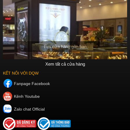
Kể từ khi ra đời, kích thước mặt kính đồng hồ đeo tay đã không
ngừng thay đổi khi được thu gọn dần rồi
sau đó
lại tăng dần kể
từ
thập niên 70
của thế kỉ 20 trở lại đây. Nếu như trước
năm 60
,
kích thước mặt kính trung bình đồng hồ đeo tay nam chỉ từ
28 - 32
mm
thì ngày nay con số đó là
38 - 42 mm.
Tìm cửa hàng gần bạn
Xem tất cả cửa hàng
KẾT NỐI VỚI DQW
Fanpage Facebook
Kênh Youtube
Kim đồng hồ
Zalo chat Official
Thiết kế kim đồng hồ giai đoạn đầu còn
khá thô, cồng kềnh,
không có lớp bảo vệ
và thiếu đi sự thanh thoát và yếu tố thẩm mỹ.
Về
sau
hệ thống kim đồng hồ được
hoàn thiện dần
, ngày càng trở